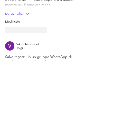
mentre qui il tono era molto…
Mostra altro
Modificato
Mi piace
Rispondi
Viktor Nesteroid
15 giu
Salve ragazzi! In un gruppo WhatsApp di 
vecchi compagni di scuola qualcuno ha 
condiviso questo link dicendo che si 
giocava bene senza troppe pretese. Dopo 
aver buttato via 300€ dietro l'altro in siti 
pieni di popup, volevo qualcosa di più 
discreto. Il dettaglio che mi ha convinto è 
stato il limite di puntata minima molto 
basso, perfetto per chi in Italia non vuole 
rischiare troppo. Ho iniziato con 20€ su 
Roman Casino
 sulle slot a 3 rulli. È stata una 
sessione…