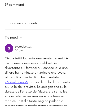
59 commenti
Scrivi un commento...
Più nuovi
svatoslavsvatr
16 giu
Ciao a tutti! Durante una serata tra amici è 
uscita una conversazione abbastanza 
divertente sui farmaci più conosciuti e uno 
di loro ha nominato un articolo che aveva 
letto online. Più tardi mi ha mandato 
777Vault Casinо
 e devo dire che l’ho trovato 
più utile del previsto. La spiegazione sulla 
durata dell’effetto del Viagra era semplice 
e concreta, senza sembrare una lezione 
medica. In Italia tante pagine parlano di 
questo tema in modo troppo drammatico, 