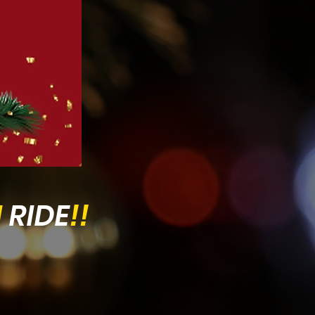
I
RIDE
!!