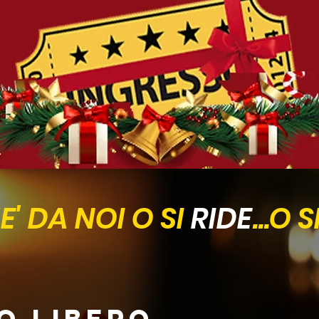
' DA NOI O SI
RIDE
...O S
SO LIBERO