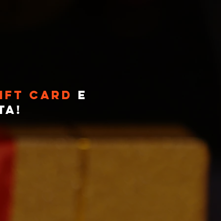
IFT CARD
E
TA!