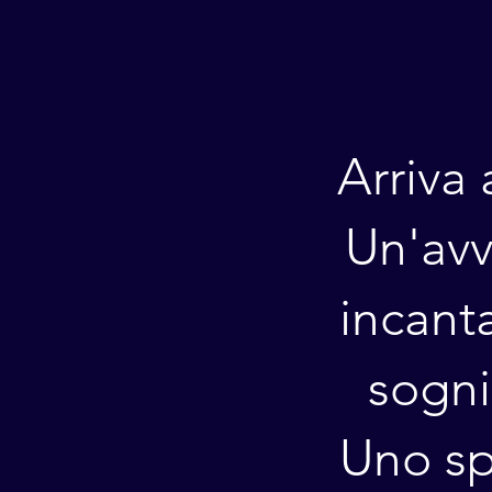
Arriva
Un'avv
incanta
sogni
Uno sp