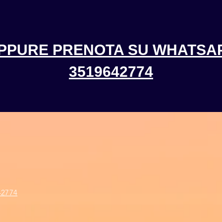
PPURE PRENOTA SU WHATSA
3519642774
2774​