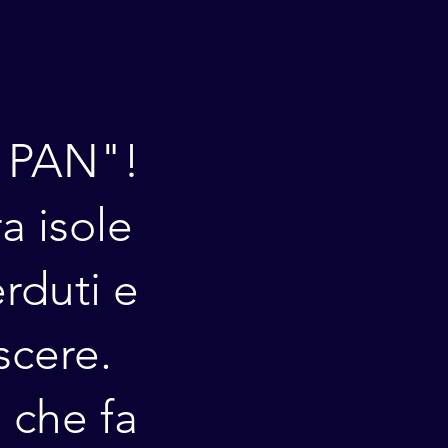
R PAN"!
a isole
erduti e
scere.
 che fa