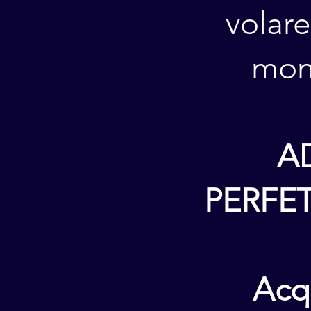
volare
mond
A
PERFET
Acqu