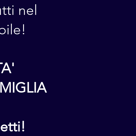
tti nel
ile!
A'
AMIGLIA
etti!