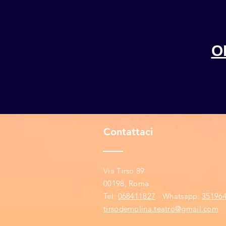
O
Contattaci
Via Tirso 89
00198, Roma
​​Tel:
068411827
- Whatsapp:
351964
tirsodemolina.teatro@gmail.com