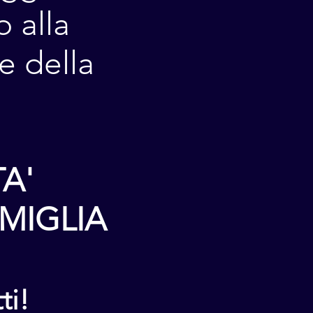
o alla
e della
A'
AMIGLIA
ti!