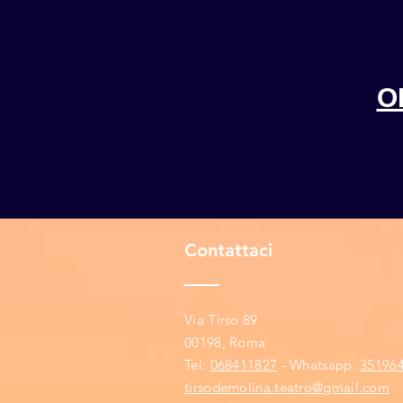
O
Contattaci
Via Tirso 89
00198, Roma
​​Tel:
068411827
- Whatsapp:
351964
tirsodemolina.teatro@gmail.com