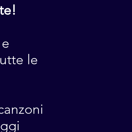
te!
 e
utte le
 canzoni
aggi