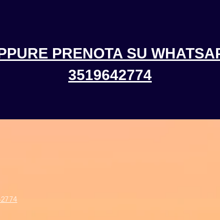
PPURE PRENOTA SU WHATSA
3519642774
2774​