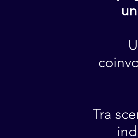
un
U
coinvo
Tra sce
ind