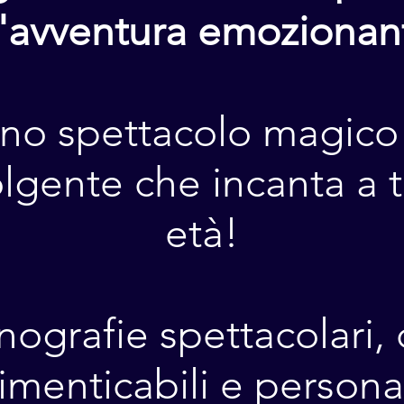
'avventura emozionan
no spettacolo magico
lgente che incanta a t
età!
nografie spettacolari,
imenticabili e person