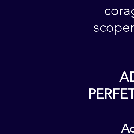
corag
scoper
A
PERFET
Ac